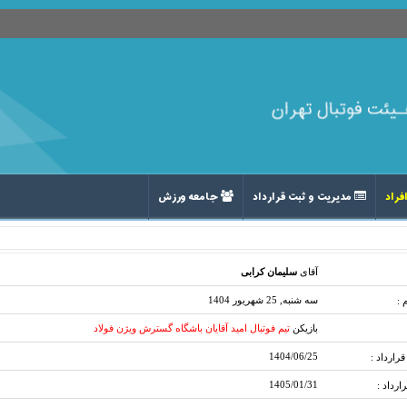
فراد
مدیریت و ثبت قرارداد
جامعه ورزش
آقای
سلیمان کرابی
سه شنبه, 25 شهریور 1404
 :
بازیکن
تیم فوتبال امید آقایان باشگاه گسترش ویژن فولاد
1404/06/25
رارداد :
1405/01/31
رارداد :