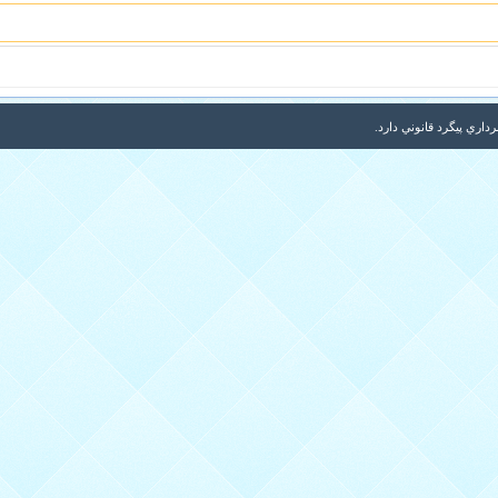
اري پيگرد قانوني دارد.