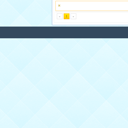
»
1
«