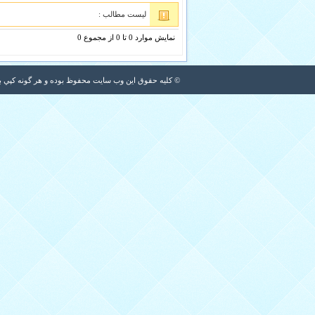
لیست مطالب :
نمایش موارد 0 تا 0 از مجموع 0
© کلیه حقوق اين وب سايت محفوظ بوده و هر گونه کپي برد