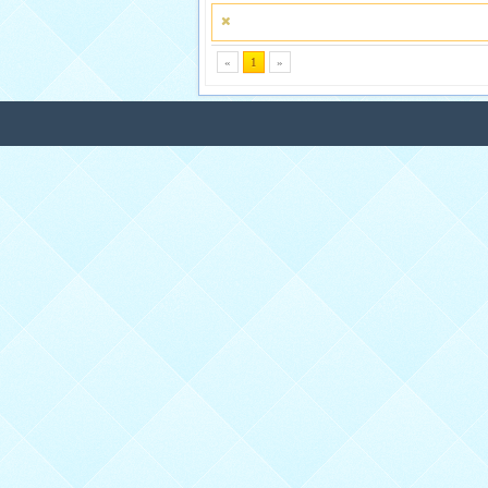
»
1
«