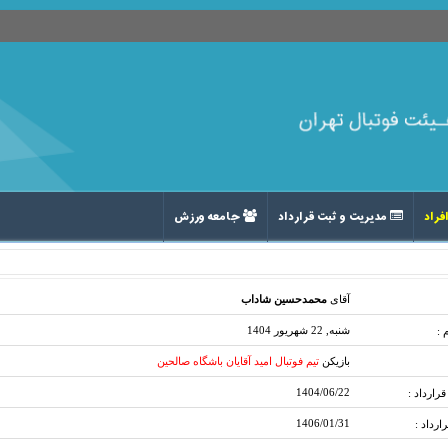
فراد
مدیریت و ثبت قرارداد
جامعه ورزش
آقای
محمدحسین شاداب
شنبه, 22 شهریور 1404
 :
بازیکن
تیم فوتبال امید آقایان باشگاه صالحین
1404/06/22
رارداد :
1406/01/31
رارداد :