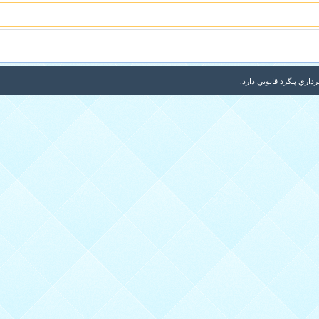
اري پيگرد قانوني دارد.