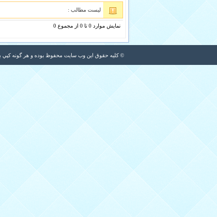
لیست مطالب :
نمایش موارد 0 تا 0 از مجموع 0
© کلیه حقوق اين وب سايت محفوظ بوده و هر گونه کپي برد